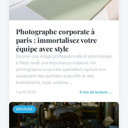
Photographe corporate à
paris : immortalisez votre
équipe avec style
Donner une image professionnelle à votre équipe
à Paris revêt une importance majeure. Un
photographe corporate spécialisé capture non
seulement des portraits exécutifs et des
événements, mais sublime ...
1 avril 2025
4 min de lecture →
SERVICES