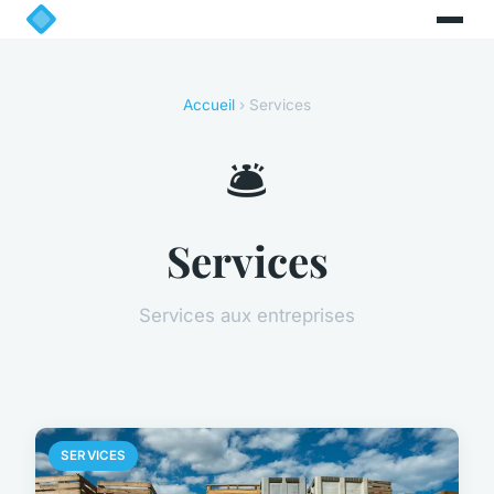
Accueil
› Services
🛎️
Services
Services aux entreprises
SERVICES