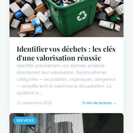
Identifier vos déchets : les clés
d'une valorisation réussie
Identifier précisément vos déchets améliore
directement leur valorisation. Reconnaître les
catégories — recyclables, organiques, dangereux
— simplifie le tri et maximise la récupération. Le
système In...
22 septembre 2025
5 min de lecture →
SERVICES