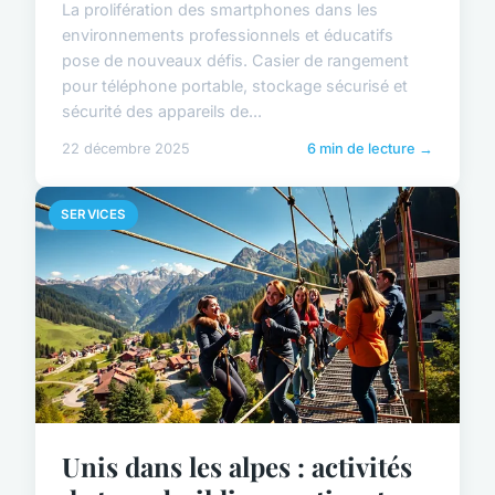
La prolifération des smartphones dans les
environnements professionnels et éducatifs
pose de nouveaux défis. Casier de rangement
pour téléphone portable, stockage sécurisé et
sécurité des appareils de...
22 décembre 2025
6 min de lecture →
SERVICES
Unis dans les alpes : activités