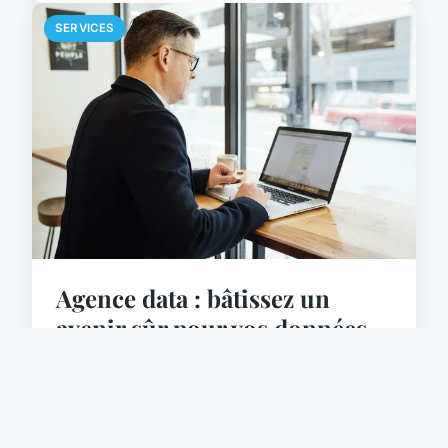
SERVICES
Agence data : bâtissez un
avenir sûr pour vos données
La vulnérabilité croissante des données
d'entreprise représente un défi majeur pour les
organisations modernes. Selon IBM, le coût
moyen d'une violation de données a atteint 4,88
millions de dollars e...