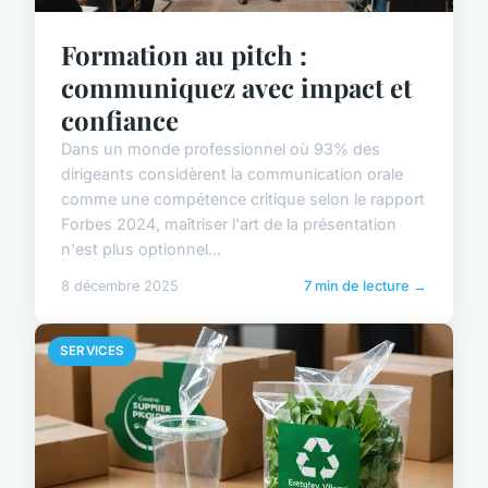
Formation au pitch :
communiquez avec impact et
confiance
Dans un monde professionnel où 93% des
dirigeants considèrent la communication orale
comme une compétence critique selon le rapport
Forbes 2024, maîtriser l'art de la présentation
n'est plus optionnel...
8 décembre 2025
7 min de lecture →
SERVICES