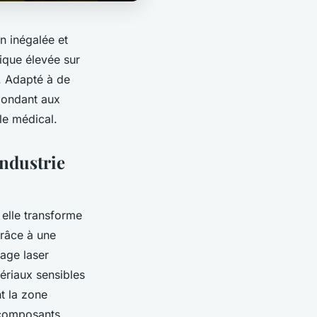
n inégalée et
ique élevée sur
n. Adapté à de
épondant aux
le médical.
industrie
 elle transforme
Grâce à une
dage laser
ériaux sensibles
nt la zone
s composants