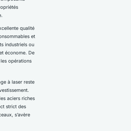
opriétés
e.
cellente qualité
 consommables et
s industriels ou
e et économe. De
 les opérations
age à laser reste
nvestissement.
es aciers riches
t strict des
ceaux, s’avère