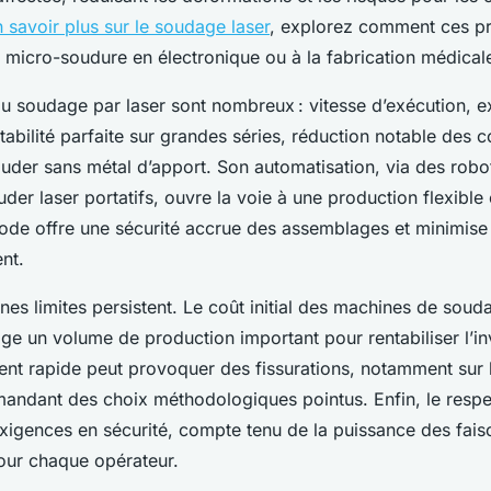
 savoir plus sur le soudage laser
, explorez comment ces pr
a micro-soudure en électronique ou à la fabrication médical
u soudage par laser sont nombreux : vitesse d’exécution, ex
tabilité parfaite sur grandes séries, réduction notable des
ouder sans métal d’apport. Son automatisation, via des robot
der laser portatifs, ouvre la voie à une production flexibl
hode offre une sécurité accrue des assemblages et minimise
nt.
ines limites persistent. Le coût initial des machines de soud
ige un volume de production important pour rentabiliser l’i
ent rapide peut provoquer des fissurations, notamment sur l
andant des choix méthodologiques pointus. Enfin, le respec
xigences en sécurité, compte tenu de la puissance des fais
our chaque opérateur.