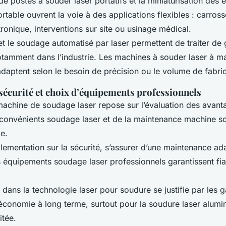
 de postes à souder laser portatifs et la miniaturisation des
rtable ouvrent la voie à des applications flexibles : carros
tronique, interventions sur site ou usinage médical.
et le soudage automatisé par laser permettent de traiter de
notamment dans l’industrie. Les machines à souder laser à ma
daptent selon le besoin de précision ou le volume de fabric
sécurité et choix d’équipements professionnels
machine de soudage laser repose sur l’évaluation des avan
inconvénients soudage laser et de la maintenance machine s
e.
lementation sur la sécurité, s’assurer d’une maintenance ad
 équipements soudage laser professionnels garantissent fiabi
 dans la technologie laser pour soudure se justifie par les g
’économie à long terme, surtout pour la soudure laser alumi
itée.