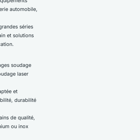
 équipements
serie automobile,
 grandes séries
in et solutions
ation.
tages soudage
oudage laser
aptée et
lité, durabilité
ains de qualité,
nium ou inox