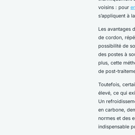
voisins : pour
en
s’appliquent à l
Les avantages d
de cordon, répé
possibilité de s
des postes à sou
plus, cette mét
de post-traiteme
Toutefois, certa
élevé, ce qui ex
Un refroidissem
en carbone, dem
normes et des e
indispensable p