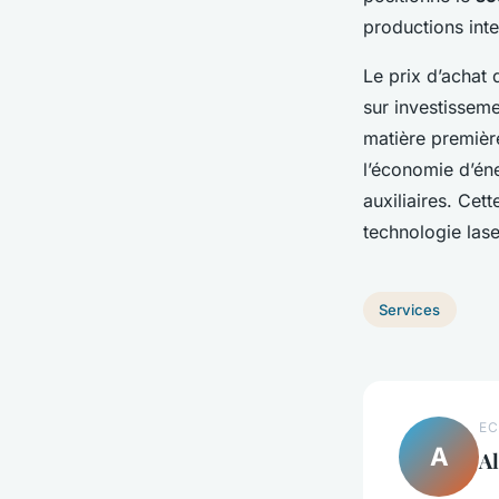
productions inte
Le prix d’achat 
sur investisseme
matière premièr
l’économie d’én
auxiliaires. Cett
technologie las
Services
EC
A
Al