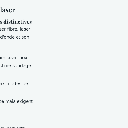
laser
s distinctives
er fibre, laser
d’onde et son
re laser inox
achine soudage
vers modes de
nce mais exigent