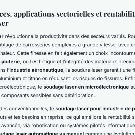
s, applications sectorielles et rentabili
ser
er
révolutionne la productivité dans des secteurs variés. Pou
emblage de carrosseries complexes à grande vitesse, avec u
chaleur. Cette finesse en fait également un choix incontourn
ijouterie
, où l’esthétique et l’intégrité des matériaux précie
ns l’
industrie aéronautique
, la soudure laser garantit une fi
aluminium et titane en réduisant les risques de fissures. Enfi
croélectronique, le
soudage laser en microélectronique
au
 composants sensibles sans détérioration.
es conventionnelles, le
soudage laser pour industrie de p
uts et les besoins en reprise, ce qui améliore la rentabilité s
n avancée, via robotisation ou systèmes pilotés informatiqu
udage laser automatique vs manuel
comme une évolution 