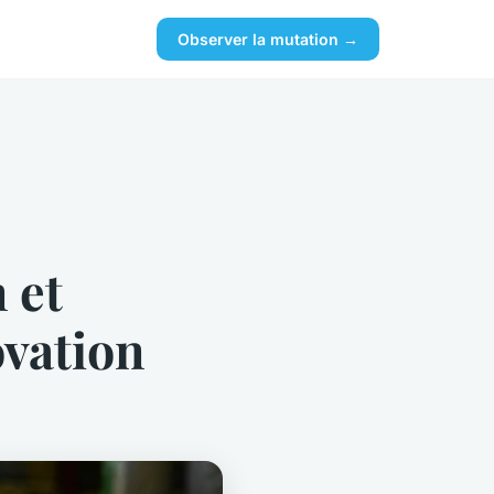
Observer la mutation →
 et
ovation