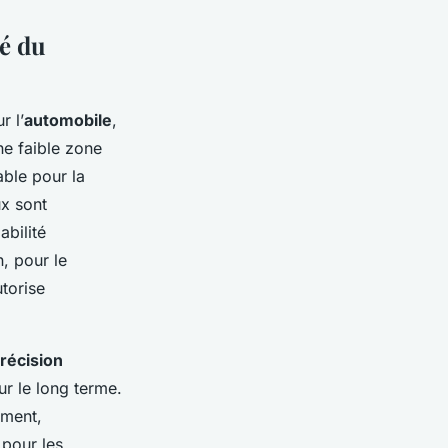
té du
r l’
automobile
,
ne faible zone
able pour la
ux sont
abilité
n, pour le
torise
récision
ur le long terme.
ement,
pour les