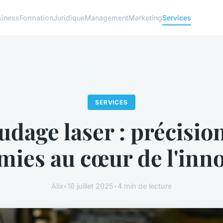
siness
Formation
Juridique
Management
Marketing
Services
SERVICES
udage laser : précision
ies au cœur de l'inn
Alix
•
16 juillet 2025
•
4 min de lecture