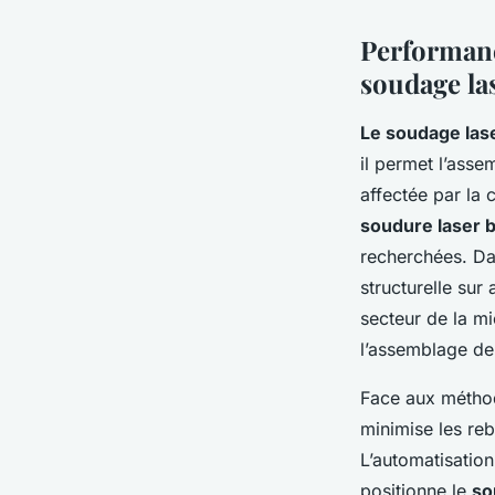
Performance
soudage la
Le soudage las
il permet l’ass
affectée par la 
soudure laser b
recherchées. Da
structurelle sur 
secteur de la mi
l’assemblage de
Face aux méthod
minimise les reb
L’automatisatio
positionne le
so