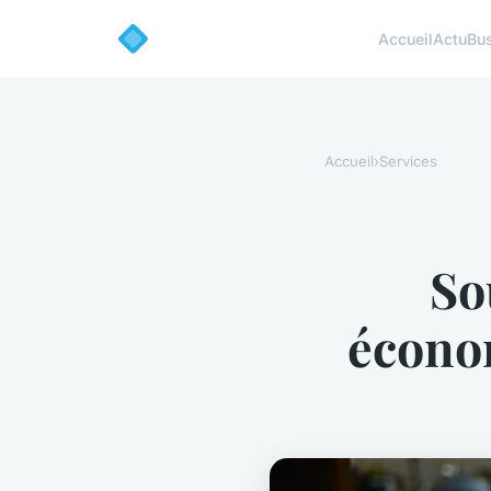
Accueil
Actu
Bu
Accueil
›
Services
So
économ