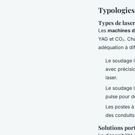
Typologies
Types de laser
Les
machines d
YAG et CO₂. Cha
adéquation à di
Le
soudage l
avec précisi
laser.
Le
soudage 
pulse pour d
Les postes à
des conduits
Solutions por