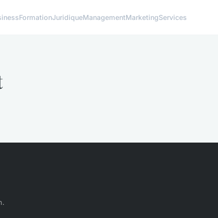
siness
Formation
Juridique
Management
Marketing
Services
t
n.