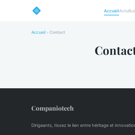
Accueil
Actu
Bu
Accueil
›
Contact
Contac
Companiotech
Dirigeants, tissez le lien entre héritage et innovatio