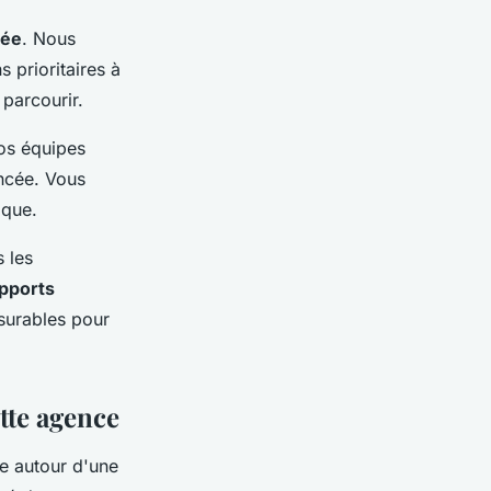
sée
. Nous
s prioritaires à
parcourir.
Nos équipes
ancée. Vous
ique.
s les
pports
esurables pour
tte agence
e autour d'une