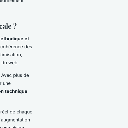
itionnement
cale ?
éthodique et
a cohérence des
timisation,
e du web.
. Avec plus de
r une
on technique
 réel de chaque
 l'augmentation
e une vision