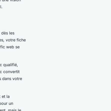
l.
dès les
s, votre fiche
afic web se
 qualifié,
c convertit
s dans votre
 et la
pour un
nt, mais le