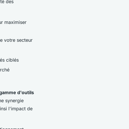
ité des
ur maximiser
de votre secteur
és ciblés
arché
 gamme d'outils
ne synergie
insi l'impact de