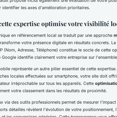
gratuit proposé inclut également une évaluation de votre pos
 identifier les axes d'amélioration prioritaires.
te expertise optimise votre visibilité lo
hnique en référencement local se traduit par une approche
m
transforme votre présence digitale en résultats concrets. L
P (Nom, Adresse, Téléphone) constitue le socle de cette op
 Google identifie clairement votre entreprise sur l'ensembl
obile représente un autre pilier essentiel de cette expertise
es locales effectuées sur smartphone, votre site doit offri
sateur irréprochable sur tous les appareils. Cette
optimisati
ment votre classement dans les résultats de proximité.
ux via des outils professionnels permet de mesurer l'impact
orts détaillés révèlent l'évolution de votre positionnement,
ié et les conversions générées. Cette transparence vous offr