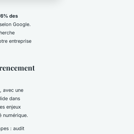
76% des
 selon Google.
cherche
tre entreprise
férencement
, avec une
lide dans
es enjeux
té numérique.
pes : audit