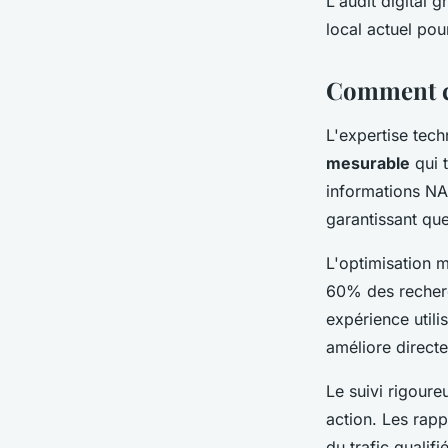
L'audit digital 
local actuel pour
Comment cet
L'expertise tec
mesurable
qui 
informations NA
garantissant que
L'optimisation m
60% des recherch
expérience utili
améliore directe
Le suivi rigoure
action. Les rapp
du trafic qualif