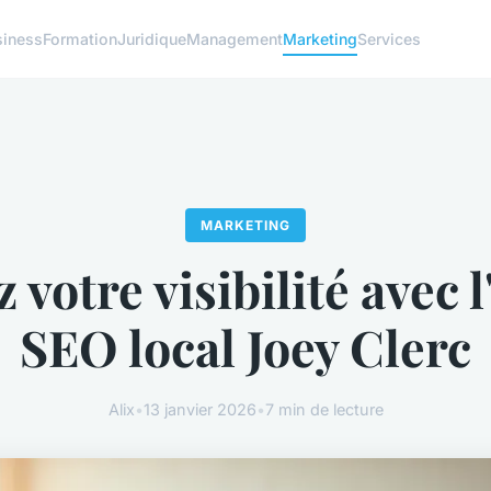
siness
Formation
Juridique
Management
Marketing
Services
MARKETING
 votre visibilité avec 
SEO local Joey Clerc
Alix
•
13 janvier 2026
•
7 min de lecture