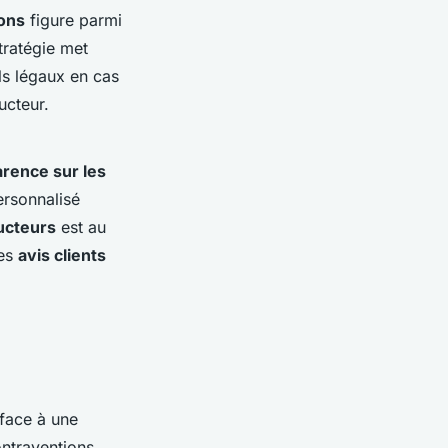
ions
figure parmi
tratégie met
ils légaux en cas
ucteur.
arence sur les
ersonnalisé
ucteurs
est au
les
avis clients
 face à une
ntraventions.