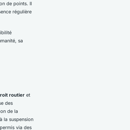
n de points. Il
sence régulière
bilité
umanité, sa
roit routier
et
se des
ion de la
 à la suspension
 permis via des