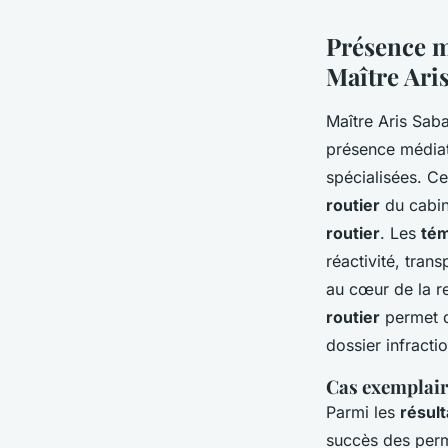
Présence m
Maître Ari
Maître Aris Sa
présence médiat
spécialisées. Ce
routier
du cabin
routier
. Les
tém
réactivité, tran
au cœur de la re
routier
permet d
dossier infract
Cas exemplair
Parmi les
résul
succès des permi