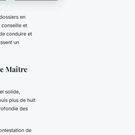
 dossiers en
 conseille et
de conduire et
issent un
de Maître
l solide,
uis plus de huit
profondie des
ontestation de