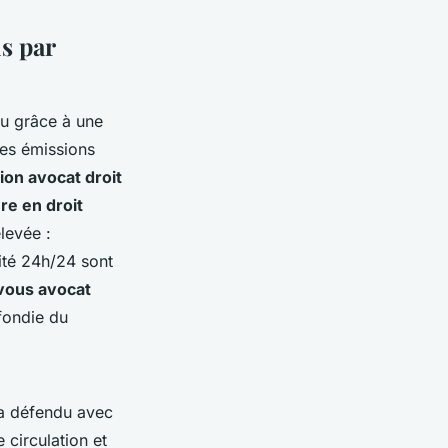
s par
u grâce à une
des émissions
ion avocat droit
re en droit
levée :
lité 24h/24 sont
vous avocat
fondie du
 a défendu avec
 circulation et