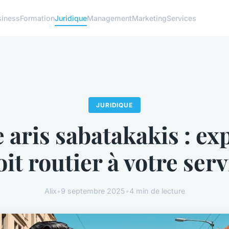
siness
Formation
Juridique
Management
Marketing
Services
JURIDIQUE
 aris sabatakakis : ex
oit routier à votre serv
Alix
•
9 septembre 2025
•
4 min de lecture