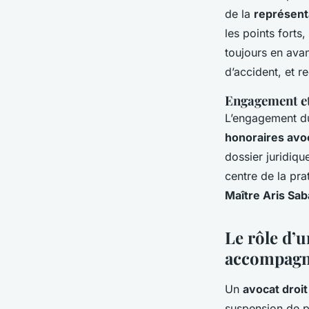
de la
représenta
les points fort
toujours en avant
d’accident, et 
Engagement et
L’engagement du
honoraires avoc
dossier juridiqu
centre de la pra
Maître Aris Sab
Le rôle d’u
accompagn
Un
avocat droit
suspension de p