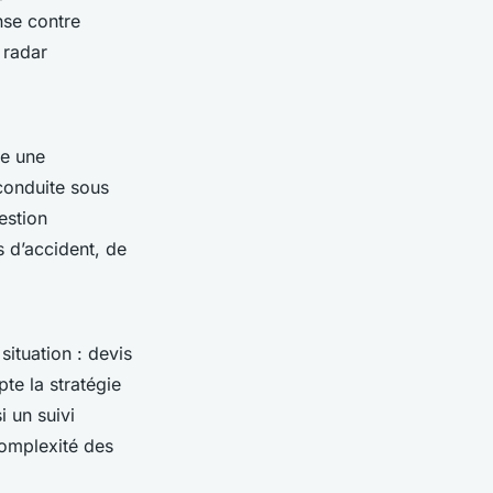
nse contre
 radar
se une
 conduite sous
estion
s d’accident, de
situation : devis
pte la stratégie
i un suivi
complexité des