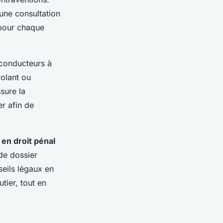
une consultation
e pour chaque
 conducteurs à
volant ou
sure la
er afin de
en droit pénal
 de dossier
seils légaux en
tier, tout en