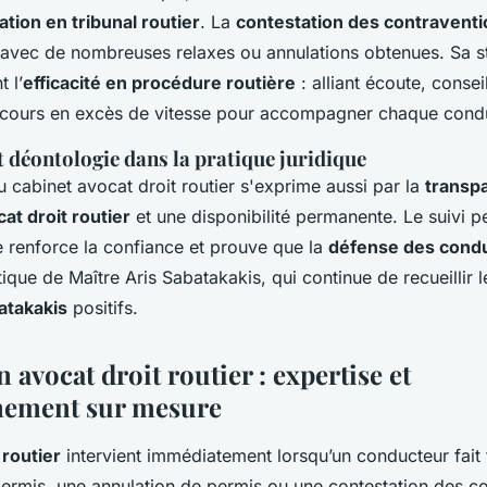
tion en tribunal routier
. La
contestation des contravent
s, avec de nombreuses relaxes ou annulations obtenues. Sa s
 l’
efficacité en procédure routière
: alliant écoute, conse
recours en excès de vitesse pour accompagner chaque cond
 déontologie dans la pratique juridique
 cabinet avocat droit routier s'exprime aussi par la
transp
at droit routier
et une disponibilité permanente. Le suivi p
e renforce la confiance et prouve que la
défense des cond
tique de Maître Aris Sabatakakis, qui continue de recueillir 
atakakis
positifs.
n avocat droit routier : expertise et
ement sur mesure
 routier
intervient immédiatement lorsqu’un conducteur fait
ermis, une annulation de permis ou une contestation des co