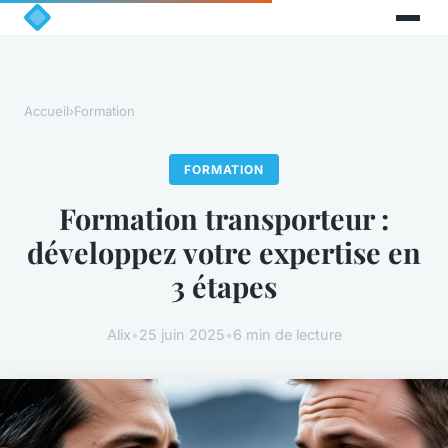
Accueil
›
Formation
FORMATION
Formation transporteur :
développez votre expertise en
3 étapes
Alix
•
25 juin 2025
•
6 min de lecture