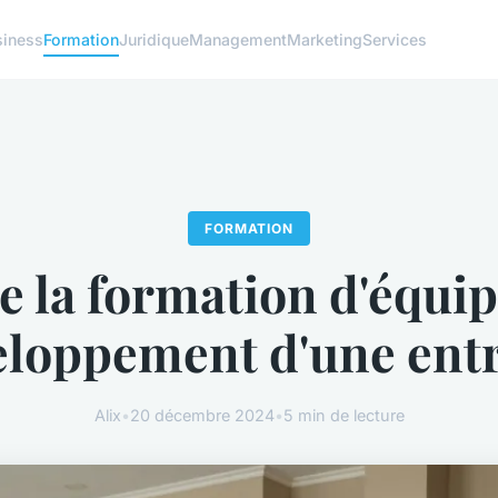
siness
Formation
Juridique
Management
Marketing
Services
FORMATION
e la formation d'équi
eloppement d'une ent
Alix
•
20 décembre 2024
•
5 min de lecture