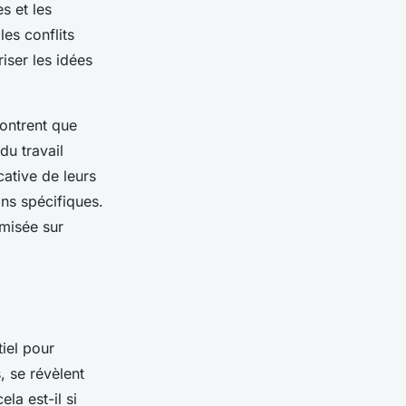
s et les
les conflits
riser les idées
montrent que
du travail
cative de leurs
ns spécifiques.
imisée sur
iel pour
, se révèlent
la est-il si