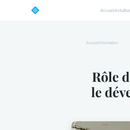
Accueil
Actu
Bu
Accueil
›
Formation
Rôle d
le dév