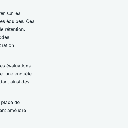
rer sur les
 des équipes. Ces
de rétention.
hodes
oration
les évaluations
le, une enquête
tant ainsi des
 place de
ment amélioré