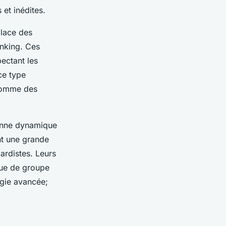
 et inédites.
place des
inking. Ces
ectant les
ce type
 comme des
 bonne dynamique
t une grande
ardistes. Leurs
que de groupe
ogie avancée;