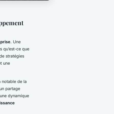
oppement
prise
. Une
s qu’est-ce que
de stratégies
et une
 notable de la
 un partage
i une dynamique
issance