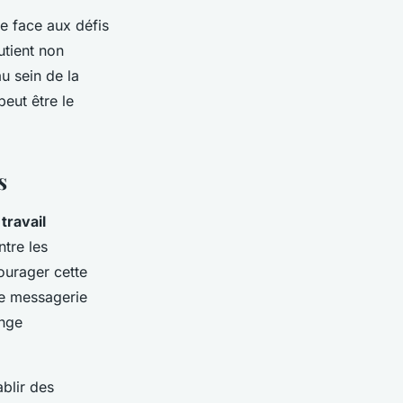
ue face aux défis
utient non
u sein de la
peut être le
s
e
travail
tre les
ourager cette
de messagerie
ange
ablir des