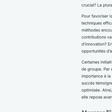
crucial? La plur
Pour favoriser 
techniques effic
méthodes encour
contributions v
d’innovation? E
opportunités d’
Certaines initia
de groupe. Par
importance à la
succès témoigne
optimisée. Ains
elle repose avant